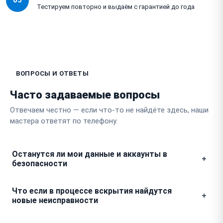
05
Тестируем повторно и выдаём с гарантией до года
ВОПРОСЫ И ОТВЕТЫ
Часто задаваемые вопросы
Отвечаем честно — если что-то не найдёте здесь, наши
мастера ответят по телефону.
Останутся ли мои данные и аккаунты в
безопасности
При выполнении аппаратного ремонта мы не
Что если в процессе вскрытия найдутся
проводим сброс системы до заводских настроек,
новые неисправности
поэтому ваш профиль и все сохраненные игры
останутся на месте. Мы гарантируем полную
Мы никогда не проводим ремонт сверх