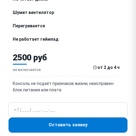
Шумит вентилятор
Перегревается
Не работает геймпад
Зависает
2500 руб
Не загружается система
от 2 до 4 ч
не включается
Не работает Wi-Fi
Консоль не подаёт признаков жизни, неисправен
блок питания или плата
Ошибка обновления
Телефон
Не открывается привод
Нет звука
Оставить заявку
Не работает USB