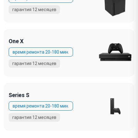
One X
Series S