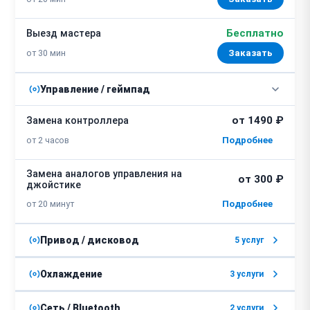
Бесплатно
Выезд мастера
от 30 мин
Заказать
Управление / геймпад
от 1490 ₽
Замена контроллера
от 2 часов
Замена аналогов управления на
от 300 ₽
джойстике
от 20 минут
Привод / дисковод
5 услуг
от 1290 ₽
Замена платы управления привода
Охлаждение
3 услуги
от 2 часов
от 300 ₽
Замена пасты на процессоре
Сеть / Bluetooth
2 услуги